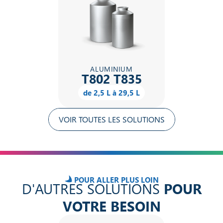
ALUMINIUM
T802 T835
de 2,5 L à 29,5 L
VOIR TOUTES LES SOLUTIONS
POUR ALLER PLUS LOIN
D'AUTRES SOLUTIONS
POUR
VOTRE BESOIN