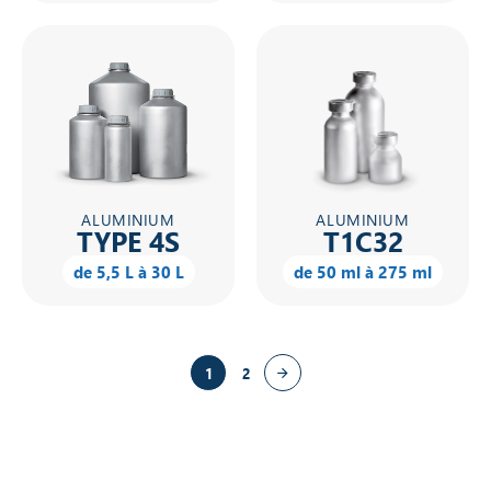
ALUMINIUM
ALUMINIUM
TYPE 4S
T1C32
de 5,5 L à 30 L
de 50 ml à 275 ml
1
2