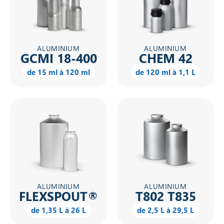
ALUMINIUM
ALUMINIUM
GCMI 18-400
CHEM 42
de 15 ml à 120 ml
de 120 ml à 1,1 L
ALUMINIUM
ALUMINIUM
FLEXSPOUT®
T802 T835
de 1,35 L à 26 L
de 2,5 L à 29,5 L