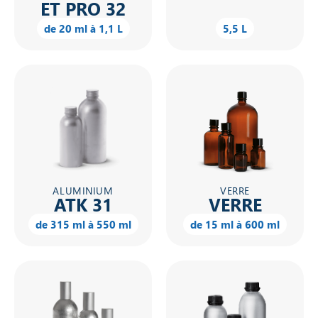
ET PRO 32
de 20 ml à 1,1 L
5,5 L
ALUMINIUM
VERRE
ATK 31
VERRE
de 315 ml à 550 ml
de 15 ml à 600 ml