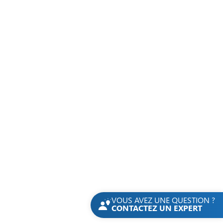
NOS RÉFÉRENCES
OMNI PLUS®
SYSTEM PLUS®
ACCÈS DIRECT
Carrière
Contact
Ressources
Groupe Tournaire
Politique de confidentialité
Mentions légales
Plan du site
Accessibilité : partiellement conforme
© 2026 - Tous droits réservés
VOUS AVEZ UNE QUESTION ?
CONTACTEZ UN EXPERT