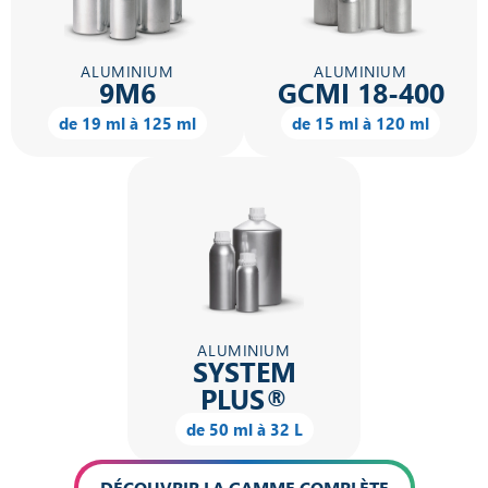
ALUMINIUM
ALUMINIUM
9M6
GCMI 18-400
de 19 ml à 125 ml
de 15 ml à 120 ml
ALUMINIUM
SYSTEM
PLUS®
de 50 ml à 32 L
DÉCOUVRIR LA GAMME COMPLÈTE